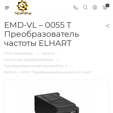
0
EMD-VL – 0055 T
Преобразователь
частоты ELHART
—
—
ООО «КранМаш»
Каталог
—
Частотные преобразователи
—
Преобразователи векторные EMD-V
EMD-VL – 0055 T Преобразователь частоты ELHART