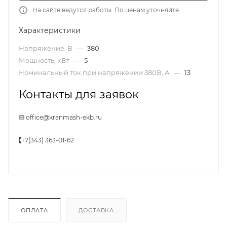
На сайте ведутся работы. По ценам уточняйте
Характеристики
Напряжение, В
—
380
Мощность, кВт
—
5
Номинальный ток при напряжении 380В, А
—
13
Контакты для заявок
office@kranmash-ekb.ru
+7(343) 363-01-62
ОПЛАТА
ДОСТАВКА