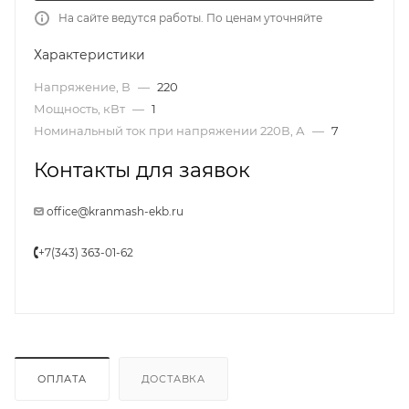
На сайте ведутся работы. По ценам уточняйте
Характеристики
Напряжение, В
—
220
Мощность, кВт
—
1
Номинальный ток при напряжении 220В, А
—
7
Контакты для заявок
office@kranmash-ekb.ru
+7(343) 363-01-62
ОПЛАТА
ДОСТАВКА