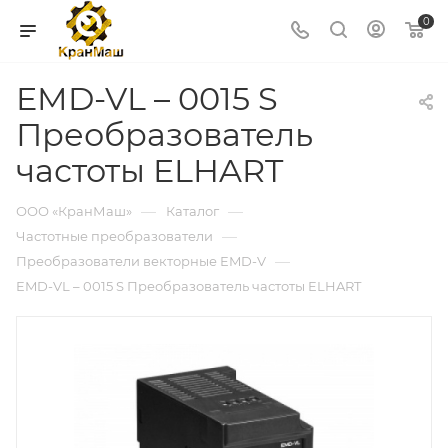
0
EMD-VL – 0015 S
Преобразователь
частоты ELHART
—
—
ООО «КранМаш»
Каталог
—
Частотные преобразователи
—
Преобразователи векторные EMD-V
EMD-VL – 0015 S Преобразователь частоты ELHART