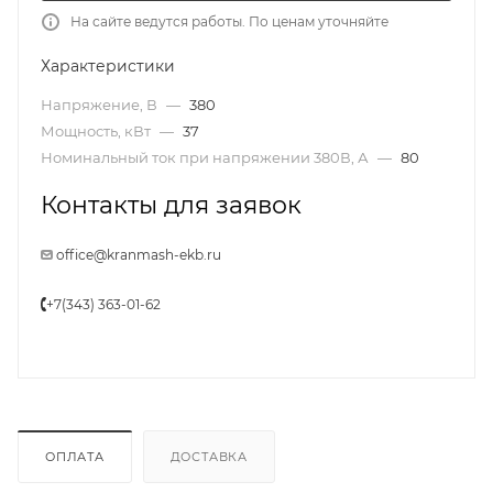
На сайте ведутся работы. По ценам уточняйте
Характеристики
Напряжение, В
—
380
Мощность, кВт
—
37
Номинальный ток при напряжении 380В, А
—
80
Контакты для заявок
office@kranmash-ekb.ru
+7(343) 363-01-62
ОПЛАТА
ДОСТАВКА