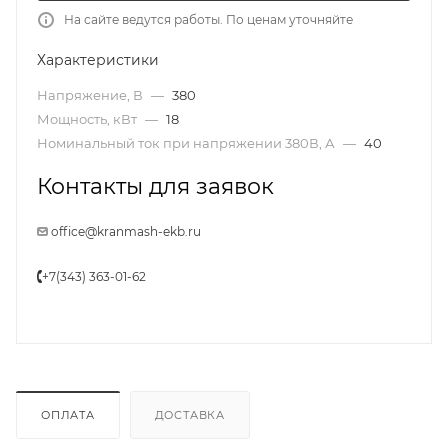
На сайте ведутся работы. По ценам уточняйте
Характеристики
Напряжение, В
—
380
Мощность, кВт
—
18
Номинальный ток при напряжении 380В, А
—
40
Контакты для заявок
office@kranmash-ekb.ru
+7(343) 363-01-62
ОПЛАТА
ДОСТАВКА