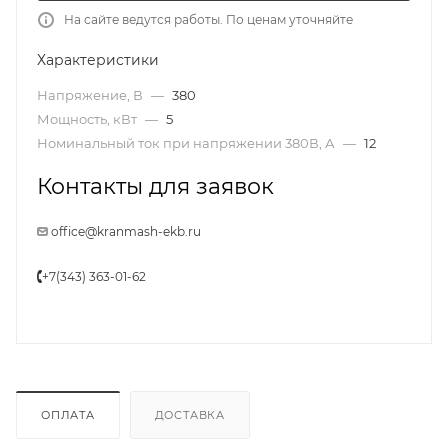
На сайте ведутся работы. По ценам уточняйте
Характеристики
Напряжение, В
—
380
Мощность, кВт
—
5
Номинальный ток при напряжении 380В, А
—
12
Контакты для заявок
office@kranmash-ekb.ru
+7(343) 363-01-62
ОПЛАТА
ДОСТАВКА