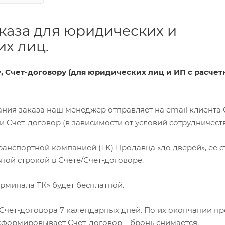
каза для юридических и
х лиц.
ту, Счет-договору (для юридических лиц и ИП с расче
ования заказа наш менеджер отправляет на email клиента 
Счет-договор (в зависимости от условий сотрудничеств
 транспортной компанией (ТК) Продавца «до дверей», ее 
ной строкой в Счете/Счет-договоре.
терминала ТК» будет бесплатной.
я Счет-договора 7 календарных дней. По их окончании п
сформировывает Счет-договор – бронь снимается.