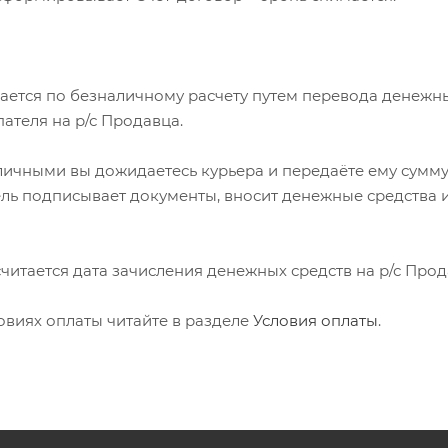
мается по безналичному расчету путем перевода денежн
пателя на р/с Продавца.
аличными вы дожидаетесь курьера и передаёте ему сумму
ель подписывает документы, вносит денежные средства 
 считается дата зачисления денежных средств на р/с Прод
овиях оплаты читайте в разделе
Условия оплаты
.