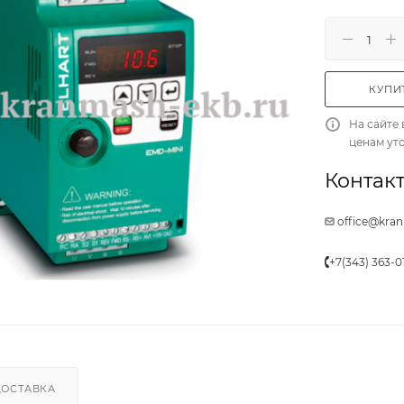
КУПИТ
На сайте 
ценам ут
Контакт
office@kra
+7(343) 363-0
ДОСТАВКА