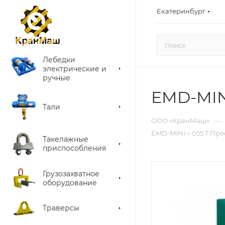
Екатеринбург
Лебедки
электрические и
ручные
EMD-MINI
Тали
—
ООО «КранМаш»
EMD-MINI – 055 T Пр
Такелажные
приспособления
Грузозахватное
оборудование
Траверсы