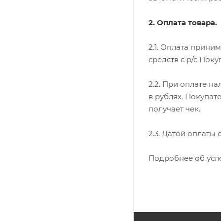
2. Оплата товара.
2.1. Оплата прини
средств с р/с Поку
2.2. При оплате н
в рублях. Покупат
получает чек.
2.3. Датой оплаты
Подробнее об усл