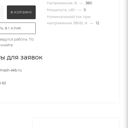
Напряжение, В
—
380
Мощность, кВт
—
5
В КОРЗИНУ
Номинальный ток при
напряжении 380В, А
—
12
Ь В 1 КЛИК
ведутся работы. По
очняйте
ы для заявок
nmash-ekb.ru
1-62