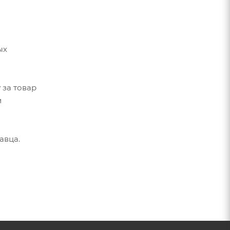
ых
 за товар
и
авца.