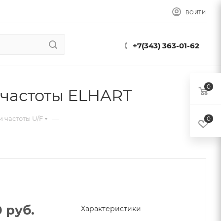
ВОЙТИ
+7(343) 363-01-62
0
 частоты ELHART
—
 частоты U/F
0
0
руб.
Характеристики