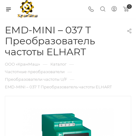
0
EMD-MINI – 037 T
Преобразователь
частоты ELHART
—
—
ООО «КранМаш»
Каталог
—
Частотные преобразователи
—
Преобразователи частоты U/F
EMD-MINI – 037 T Преобразователь частоты ELHART