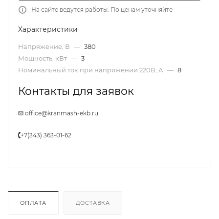
На сайте ведутся работы. По ценам уточняйте
Характеристики
Напряжение, В
—
380
Мощность, кВт
—
3
Номинальный ток при напряжении 220В, А
—
8
Контакты для заявок
office@kranmash-ekb.ru
+7(343) 363-01-62
ОПЛАТА
ДОСТАВКА