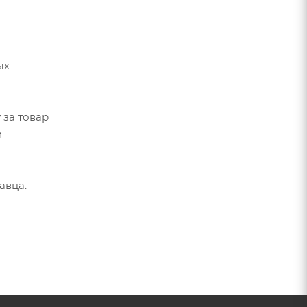
ых
 за товар
и
авца.