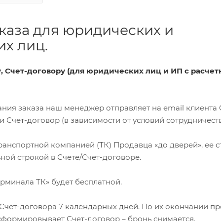
каза для юридических и
х лиц.
ту, Счет-договору (для юридических лиц и ИП с расче
ования заказа наш менеджер отправляет на email клиента 
Счет-договор (в зависимости от условий сотрудничеств
 транспортной компанией (ТК) Продавца «до дверей», ее 
ной строкой в Счете/Счет-договоре.
терминала ТК» будет бесплатной.
я Счет-договора 7 календарных дней. По их окончании п
сформировывает Счет-договор – бронь снимается.