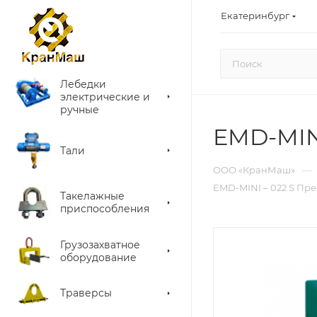
Екатеринбург
Лебедки
электрические и
ручные
EMD-MIN
Тали
—
ООО «КранМаш»
EMD-MINI – 022 S Пр
Такелажные
приспособления
Грузозахватное
оборудование
Траверсы