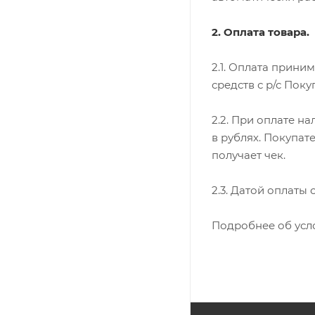
2. Оплата товара.
2.1. Оплата прини
средств с р/с Поку
2.2. При оплате н
в рублях. Покупат
получает чек.
2.3. Датой оплаты
Подробнее об усл