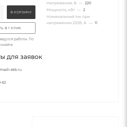
Напряжение, В
—
220
Мощность, кВт
—
2
В КОРЗИНУ
Номинальный ток при
напряжении 220В, А
—
11
Ь В 1 КЛИК
ведутся работы. По
очняйте
ы для заявок
nmash-ekb.ru
1-62