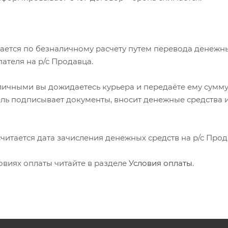
мается по безналичному расчету путем перевода денежн
пателя на р/с Продавца.
аличными вы дожидаетесь курьера и передаёте ему сумму
ель подписывает документы, вносит денежные средства 
 считается дата зачисления денежных средств на р/с Прод
овиях оплаты читайте в разделе
Условия оплаты
.