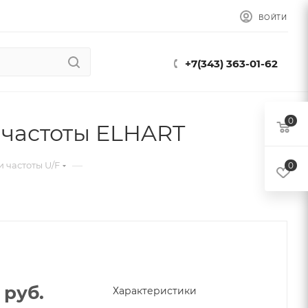
ВОЙТИ
+7(343) 363-01-62
0
 частоты ELHART
—
 частоты U/F
0
руб.
Характеристики