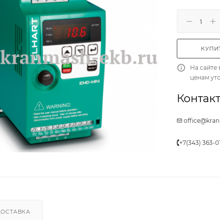
КУПИТ
На сайте 
ценам ут
Контакт
office@kra
+7(343) 363-0
ДОСТАВКА