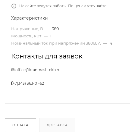
На сайте ведутся работы. По ценам уточняйте
Характеристики
Напряжение, В
—
380
Мощность, кВт
—
1
Номинальный ток при напряжении 380В, А
—
4
Контакты для заявок
office@kranmash-ekb.ru
+7(343) 363-01-62
ОПЛАТА
ДОСТАВКА