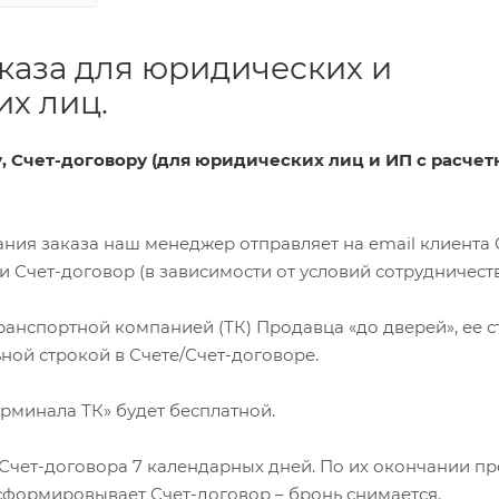
каза для юридических и
х лиц.
ту, Счет-договору (для юридических лиц и ИП с расче
ования заказа наш менеджер отправляет на email клиента 
Счет-договор (в зависимости от условий сотрудничеств
 транспортной компанией (ТК) Продавца «до дверей», ее 
ной строкой в Счете/Счет-договоре.
терминала ТК» будет бесплатной.
я Счет-договора 7 календарных дней. По их окончании п
сформировывает Счет-договор – бронь снимается.