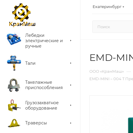
Екатеринбург
Лебедки
электрические и
ручные
EMD-MIN
Тали
—
ООО «КранМаш»
EMD-MINI – 004 T Пр
Такелажные
приспособления
Грузозахватное
оборудование
Траверсы