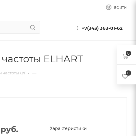
ВОЙТИ
+7(343) 363-01-62
0
 частоты ELHART
—
 частоты U/F
0
руб.
Характеристики