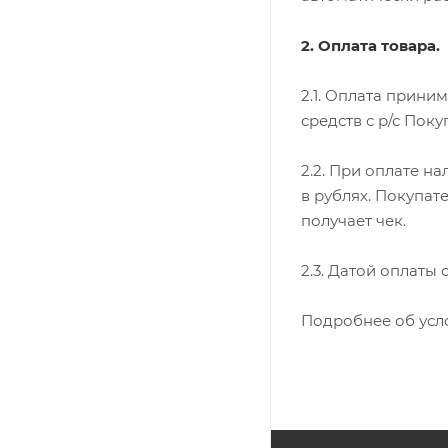
2. Оплата товара.
2.1. Оплата прини
средств с р/с Поку
2.2. При оплате н
в рублях. Покупат
получает чек.
2.3. Датой оплаты
Подробнее об усл