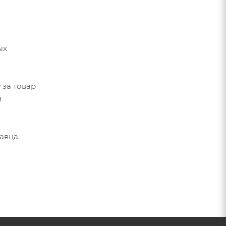
ых
 за товар
и
авца.