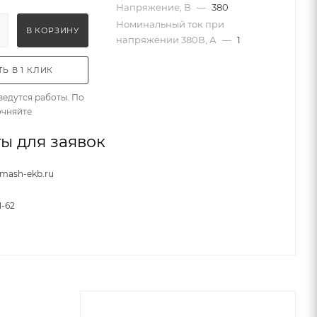
Напряжение, В
—
380
Номинальный ток при
В КОРЗИНУ
напряжении 380В, А
—
1
Ь В 1 КЛИК
ведутся работы. По
очняйте
ы для заявок
nmash-ekb.ru
1-62