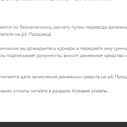
мается по безналичному расчету путем перевода денежн
пателя на р/с Продавца.
аличными вы дожидаетесь курьера и передаёте ему сумму
ель подписывает документы, вносит денежные средства 
 считается дата зачисления денежных средств на р/с Прод
овиях оплаты читайте в разделе
Условия оплаты
.