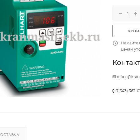
КУПИТ
На сайте 
ценам ут
Контакт
office@kra
+7(343) 363-0
ДОСТАВКА