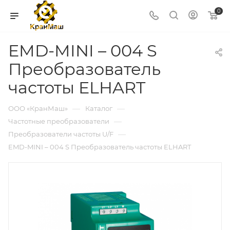
0
EMD-MINI – 004 S
Преобразователь
частоты ELHART
—
—
ООО «КранМаш»
Каталог
—
Частотные преобразователи
—
Преобразователи частоты U/F
EMD-MINI – 004 S Преобразователь частоты ELHART