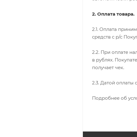
2. Оплата товара.
2.1. Оплата прини
средств с р/с Поку
2.2. При оплате н
в рублях. Покупат
получает чек.
2.3. Датой оплаты
Подробнее об усл