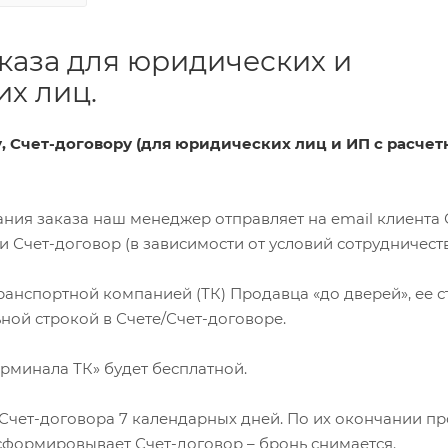
каза для юридических и
х лиц.
ту, Счет-договору (для юридических лиц и ИП с расче
ования заказа наш менеджер отправляет на email клиента 
Счет-договор (в зависимости от условий сотрудничеств
 транспортной компанией (ТК) Продавца «до дверей», ее 
ной строкой в Счете/Счет-договоре.
терминала ТК» будет бесплатной.
я Счет-договора 7 календарных дней. По их окончании п
сформировывает Счет-договор – бронь снимается.