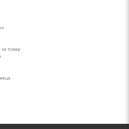
ых
 за товар
и
авца.