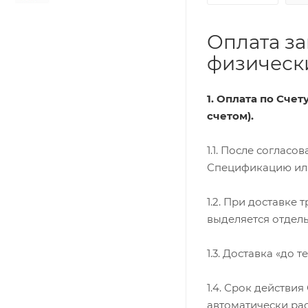
Оплата за
физически
1. Оплата по Сче
счетом).
1.1. После соглас
Спецификацию или 
1.2. При доставке
выделяется отдель
1.3. Доставка «до 
1.4. Срок действи
автоматически ра