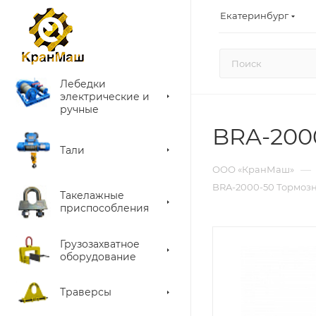
Екатеринбург
Лебедки
электрические и
ручные
BRA-2000
Тали
—
ООО «КранМаш»
BRA-2000-50 Тормозно
Такелажные
приспособления
Грузозахватное
оборудование
Траверсы