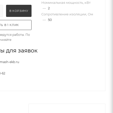
Номинальная мощность, кВт
—
2
В КОРЗИНУ
Сопротивление изоляции, Ом
—
50
Ь В 1 КЛИК
ведутся работы. По
очняйте
ы для заявок
nmash-ekb.ru
1-62