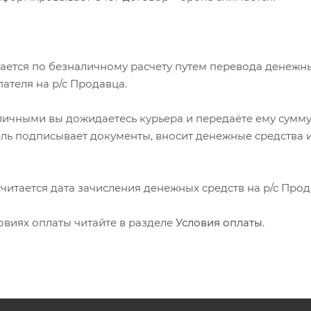
мается по безналичному расчету путем перевода денежн
пателя на р/с Продавца.
аличными вы дожидаетесь курьера и передаёте ему сумму
ель подписывает документы, вносит денежные средства 
 считается дата зачисления денежных средств на р/с Прод
овиях оплаты читайте в разделе
Условия оплаты
.