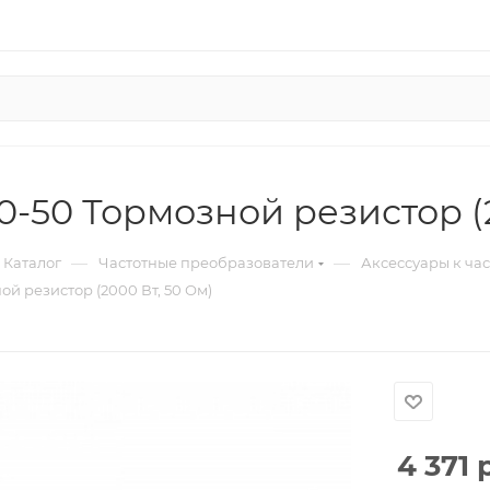
-50 Тормозной резистор (2
—
—
Каталог
Частотные преобразователи
Аксессуары к ча
й резистор (2000 Вт, 50 Ом)
4 371
р