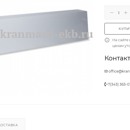
КУПИТ
На сайте 
ценам ут
Контакт
office@kra
+7(343) 363-0
ДОСТАВКА