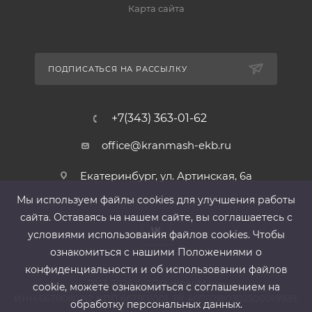
Карта сайта
ПОДПИСАТЬСЯ НА РАССЫЛКУ
+7(343) 363-01-62
office@kranmash-ekb.ru
Екатеринбург, ул. Артинская, 6а
Мы используем файлы cооkies для улучшения работы
сайта. Оставаясь на нашем сайте, вы соглашаетесь с
условиями использования файлов cооkies. Чтобы
ознакомиться с нашими Положениями о
конфиденциальности и об использовании файлов
2013-2026 ©
ООО «КранМаш»
cookie, можете ознакомиться с соглашением на
ИНН 6678080212, КПП 667801001 ,Р/с 40702810302500019939,
обработку персональных данных.