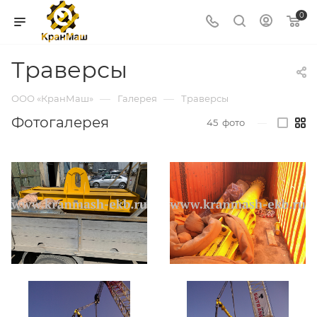
0
Траверсы
—
—
ООО «КранМаш»
Галерея
Траверсы
Фотогалерея
45
фото
—