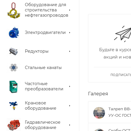
Оборудование для
строительства
нефтегазопроводов
Электродвигатели
Будьте в кур
Редукторы
акций и но
Стальные канаты
ПОДПИСАТ
Частотные
преобразователи
Галерея
Крановое
оборудование
Талреп ВВ
УУ-ОС ГОСТ
Гидравлическое
оборудование
Скобы ОСТ 5