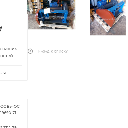
се наших
НАЗАД К СПИСКУ
востей
ЬСЯ
-ОС ВУ-ОС
 9690-71
.2312-79,