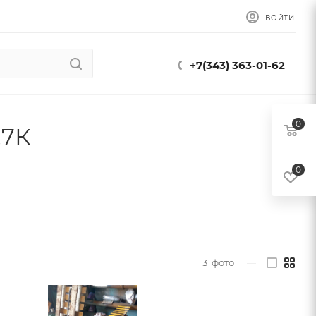
ВОЙТИ
+7(343) 363-01-62
0
,7К
0
3
фото
—