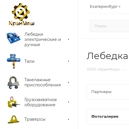
Екатеринбург
Лебедки
электрические и
ручные
Лебедка
Тали
—
ООО «КранМаш»
Такелажные
приспособления
Партнеры
Грузозахватное
оборудование
Фотогалерея
Траверсы