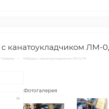
 с канатоукладчиком ЛМ-0
—
Галерея
Лебедка с канатоукладчиком ЛМ-0,7К
Фотогалерея
38