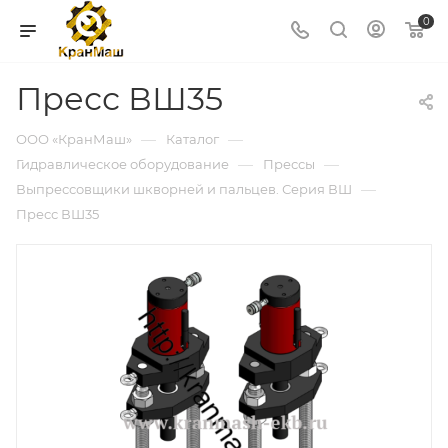
0
Пресс ВШ35
—
—
ООО «КранМаш»
Каталог
—
—
Гидравлическое оборудование
Прессы
—
Выпрессовщики шкворней и пальцев. Серия ВШ
Пресс ВШ35