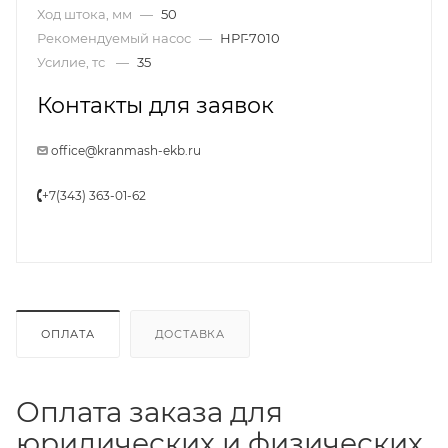
Ход штока, мм
—
50
Рекомендуемый насос
—
НРГ-7010
Усилие, тс
—
35
Контакты для заявок
office@kranmash-ekb.ru
+7(343) 363-01-62
ОПЛАТА
ДОСТАВКА
Оплата заказа для
юридических и физических