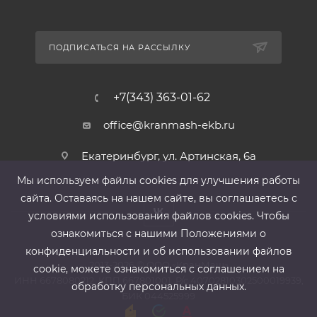
ПОДПИСАТЬСЯ НА РАССЫЛКУ
+7(343) 363-01-62
office@kranmash-ekb.ru
Екатеринбург, ул. Артинская, 6а
Мы используем файлы cооkies для улучшения работы
сайта. Оставаясь на нашем сайте, вы соглашаетесь с
условиями использования файлов cооkies. Чтобы
ознакомиться с нашими Положениями о
конфиденциальности и об использовании файлов
2013-2026 ©
ООО «КранМаш»
cookie, можете ознакомиться с соглашением на
ИНН 6678080212, КПП 667801001 ,Р/с 40702810302500019939,
обработку персональных данных.
БИК 044525999