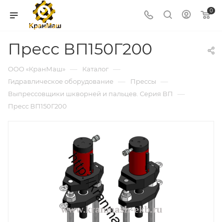
0
Пресс ВП150Г200
—
—
ООО «КранМаш»
Каталог
—
—
Гидравлическое оборудование
Прессы
—
Выпрессовщики шкворней и пальцев. Серия ВП
Пресс ВП150Г200