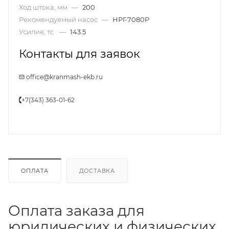
Ход штока, мм
—
200
Рекомендуемый насос
—
НРГ-7080Р
Усилие, тс
—
143.5
Контакты для заявок
office@kranmash-ekb.ru
+7(343) 363-01-62
ОПЛАТА
ДОСТАВКА
Оплата заказа для
юридических и физических