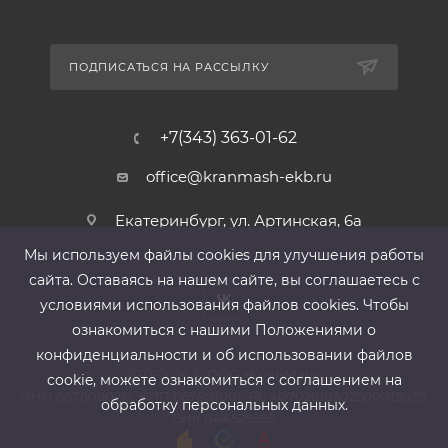
ПОДПИСАТЬСЯ НА РАССЫЛКУ
+7(343) 363-01-62
office@kranmash-ekb.ru
Екатеринбург, ул. Артинская, 6а
Мы используем файлы cооkies для улучшения работы
сайта. Оставаясь на нашем сайте, вы соглашаетесь с
условиями использования файлов cооkies. Чтобы
ознакомиться с нашими Положениями о
конфиденциальности и об использовании файлов
2013-2026 ©
ООО «КранМаш»
cookie, можете ознакомиться с соглашением на
ИНН 6678080212, КПП 667801001 ,Р/с 40702810302500019939,
обработку персональных данных.
БИК 044525999