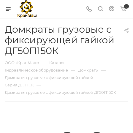
0
Домкраты грузовые с
фиксирующей гайкой
ДГ50П150К
—
—
ООО «КранМаш»
Каталог
—
—
Гидравлическое оборудование
Домкраты
—
Домкраты грузовые с фиксирующей гайкой
—
Серия ДГ…П...К
Домкраты грузовые с фиксирующей гайкой ДГ50П150К